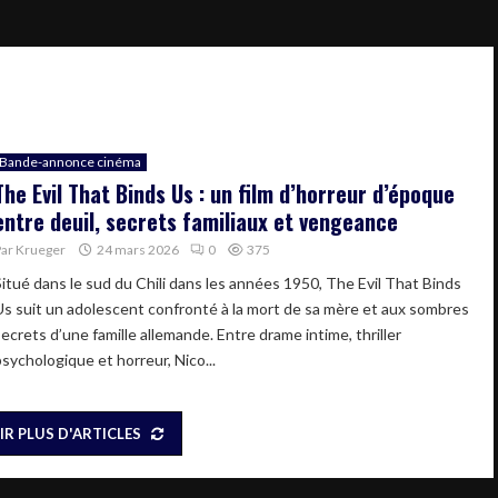
Bande-annonce cinéma
The Evil That Binds Us : un film d’horreur d’époque
entre deuil, secrets familiaux et vengeance
Par
Krueger
24 mars 2026
0
375
Situé dans le sud du Chili dans les années 1950, The Evil That Binds
Us suit un adolescent confronté à la mort de sa mère et aux sombres
secrets d’une famille allemande. Entre drame intime, thriller
psychologique et horreur, Nico...
IR PLUS D'ARTICLES