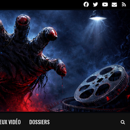
Facebook
Twitter
Youtube
Email
R
EUX VIDÉO
DOSSIERS