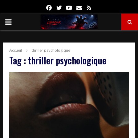
Facebook
Twitter
Youtube
Email
Rss
PRIMARY
MENU
Accueil
thriller psychologique
Tag : thriller psychologique