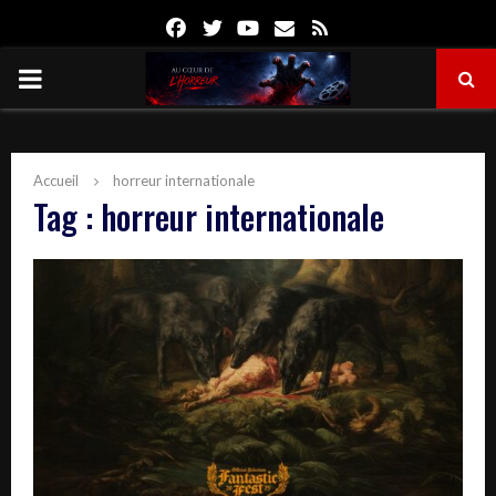
Facebook
Twitter
Youtube
Email
Rss
PRIMARY
MENU
Accueil
horreur internationale
Tag : horreur internationale