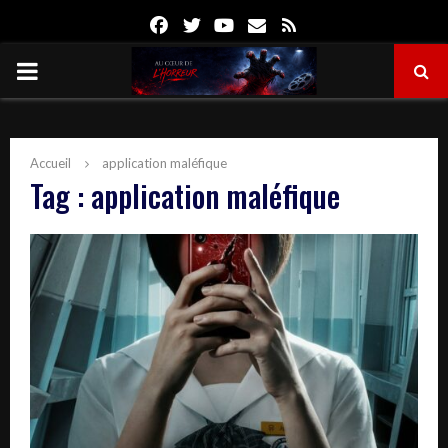
Facebook
Twitter
Youtube
Email
Rss
PRIMARY
MENU
Accueil
application maléfique
Tag : application maléfique