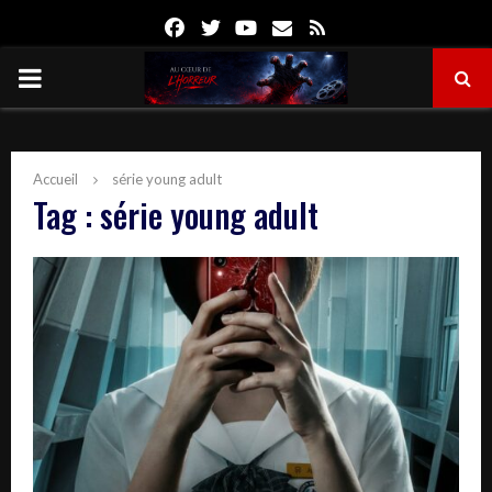
Facebook
Twitter
Youtube
Email
Rss
PRIMARY
MENU
Accueil
série young adult
Tag : série young adult