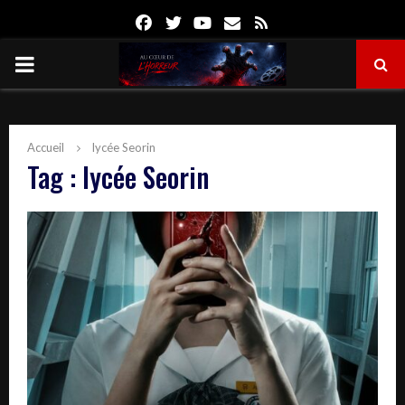
Facebook
Twitter
Youtube
Email
Rss
PRIMARY
MENU
Accueil
lycée Seorin
Tag : lycée Seorin