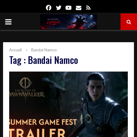
Facebook
Twitter
Youtube
Email
Rss
PRIMARY
MENU
Accueil
Bandai Namco
Tag : Bandai Namco