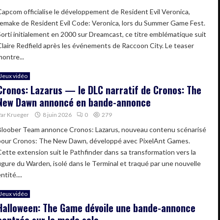
Capcom officialise le développement de Resident Evil Veronica,
remake de Resident Evil Code: Veronica, lors du Summer Game Fest.
Sorti initialement en 2000 sur Dreamcast, ce titre emblématique suit
Claire Redfield après les événements de Raccoon City. Le teaser
montre...
Jeux vidéo
Cronos: Lazarus — le DLC narratif de Cronos: The
New Dawn annoncé en bande-annonce
Par
Krueger
8 juin 2026
0
279
Bloober Team annonce Cronos: Lazarus, nouveau contenu scénarisé
pour Cronos: The New Dawn, développé avec PixelAnt Games.
Cette extension suit le Pathfinder dans sa transformation vers la
figure du Warden, isolé dans le Terminal et traqué par une nouvelle
ntité....
Jeux vidéo
Halloween: The Game dévoile une bande-annonce
centrée sur le mode solo