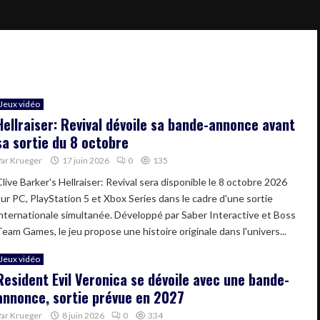
Jeux vidéo
Hellraiser: Revival dévoile sa bande-annonce avant
sa sortie du 8 octobre
Par
Krueger
17 juin 2026
0
135
live Barker's Hellraiser: Revival sera disponible le 8 octobre 2026
sur PC, PlayStation 5 et Xbox Series dans le cadre d'une sortie
internationale simultanée. Développé par Saber Interactive et Boss
Team Games, le jeu propose une histoire originale dans l'univers...
Jeux vidéo
Resident Evil Veronica se dévoile avec une bande-
annonce, sortie prévue en 2027
Par
Krueger
8 juin 2026
0
334