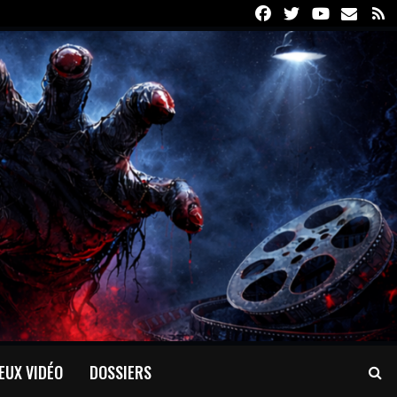
Facebook
Twitter
Youtube
Email
R
EUX VIDÉO
DOSSIERS