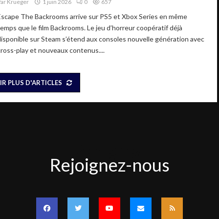
Par
Krueger
1 juin 2026
0
657
Escape The Backrooms arrive sur PS5 et Xbox Series en même
temps que le film Backrooms. Le jeu d’horreur coopératif déjà
disponible sur Steam s’étend aux consoles nouvelle génération avec
cross-play et nouveaux contenus....
IR PLUS D'ARTICLES
Rejoignez-
Rejoignez-nous
nous