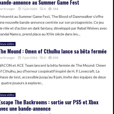
bande-annonce au Summer Game Fest
Par
Krueger
7 juin 2026
0
184
Présenté au Summer Game Fest, The Blood of Dawnwalker s'offre
une nouvelle bande-annonce centrée sur son protagoniste. Ce jeu
de rôle et d'action en dark fantasy, développé par Rebel Wolves avec
Bandai Namco, prend place au XIVe siècle dans les...
Jeux vidéo
The Mound : Omen of Cthulhu lance sa bêta fermée
Par
Krueger
7 juin 2026
0
358
NACON et ACE Team lancent la bêta fermée de The Mound: Omen
f Cthulhu, jeu d'horreur coopératif inspiré de H. P. Lovecraft. La
phase de test, accessible jusqu'au 8 juin, invite des équipes de deux
 quatre joueurs à explorer...
Jeux vidéo
Escape The Backrooms : sortie sur PS5 et Xbox
avec une bande-annonce