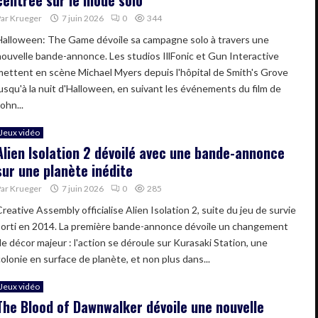
Par
Krueger
7 juin 2026
0
344
Halloween: The Game dévoile sa campagne solo à travers une
nouvelle bande-annonce. Les studios IllFonic et Gun Interactive
mettent en scène Michael Myers depuis l'hôpital de Smith's Grove
jusqu'à la nuit d'Halloween, en suivant les événements du film de
ohn...
Jeux vidéo
Alien Isolation 2 dévoilé avec une bande-annonce
sur une planète inédite
Par
Krueger
7 juin 2026
0
285
reative Assembly officialise Alien Isolation 2, suite du jeu de survie
sorti en 2014. La première bande-annonce dévoile un changement
de décor majeur : l'action se déroule sur Kurasaki Station, une
colonie en surface de planète, et non plus dans...
Jeux vidéo
The Blood of Dawnwalker dévoile une nouvelle