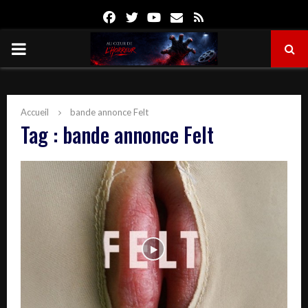
Facebook
Twitter
Youtube
Email
Rss
PRIMARY
MENU
Accueil
bande annonce Felt
Tag : bande annonce Felt