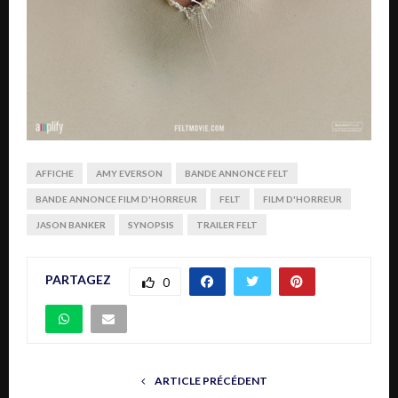
AFFICHE
AMY EVERSON
BANDE ANNONCE FELT
BANDE ANNONCE FILM D'HORREUR
FELT
FILM D'HORREUR
JASON BANKER
SYNOPSIS
TRAILER FELT
PARTAGEZ
0
ARTICLE PRÉCÉDENT