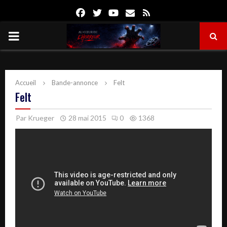
Facebook
Twitter
Youtube
Email
Rss
PRIMARY
MENU
Accueil
Bande-annonce
Felt
Felt
Par
Krueger
28 mai 2015
0
1368