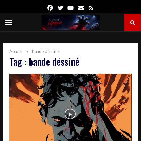
Facebook
Twitter
Youtube
Email
Rss
PRIMARY
MENU
Accueil
bande déssiné
Tag : bande déssiné