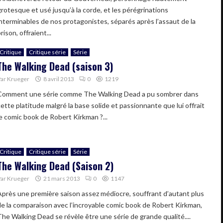
grotesque et usé jusqu’à la corde, et les pérégrinations
interminables de nos protagonistes, séparés après l’assaut de la
rison, offraient...
Critique
Critique série
Série
The Walking Dead (saison 3)
Par
Krueger
8 avril 2013
0
1219
Comment une série comme The Walking Dead a pu sombrer dans
cette platitude malgré la base solide et passionnante que lui offrait
le comic book de Robert Kirkman ?...
Critique
Critique série
Série
The Walking Dead (Saison 2)
Par
Krueger
21 mars 2013
0
1147
Après une première saison assez médiocre, souffrant d’autant plus
de la comparaison avec l’incroyable comic book de Robert Kirkman,
The Walking Dead se révèle être une série de grande qualité....