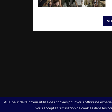
VO
Au Coeur de l'Horreur utilise des cookies pour vous offrir une expérie
vous acceptez l’utilisation de cookies dans les co
Copyright ©Au Coeur de l'Horreur - 2020 - Tous droits rés