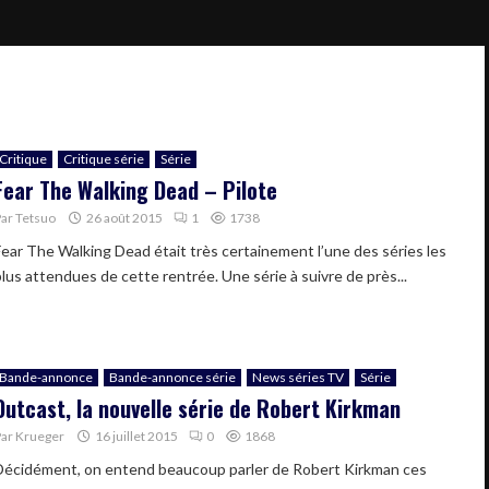
Critique
Critique série
Série
Fear The Walking Dead – Pilote
Par
Tetsuo
26 août 2015
1
1738
Fear The Walking Dead était très certainement l’une des séries les
plus attendues de cette rentrée. Une série à suivre de près...
Bande-annonce
Bande-annonce série
News séries TV
Série
Outcast, la nouvelle série de Robert Kirkman
Par
Krueger
16 juillet 2015
0
1868
Décidément, on entend beaucoup parler de Robert Kirkman ces