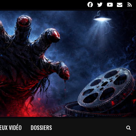
Facebook
Twitter
Youtube
Email
R
EUX VIDÉO
DOSSIERS