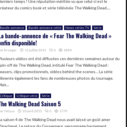
derniers temps ! Une réputation méritée vu que celui-ci est le
créateur du comics book et série télévisée The Walking Dead....
Bande-annonce
Bande-annonce série
News séries TV
Série
La bande-annonce de « Fear The Walking Dead »
enfin disponible!
Par
Krueger
12 juillet 2015
0
1894
Plusieurs vidéos ont été diffusées ces dernières semaines autour du
spin-off de The Walking Dead, intitulé Fear The Walking Dead :
teasers, clips promotionnels, vidéos behind the scenes… La série
alimente également les fans de nombreuses photos du tournage.
ais...
Critique
Critique série
Série
The Walking Dead Saison 5
Par
Tetsuo
10 avril 2015
0
1779
La saison 4 de The Walking Dead nous avait laissé un goût amer
d’inachevé. Le retour du Gouverneur, personnage hautement