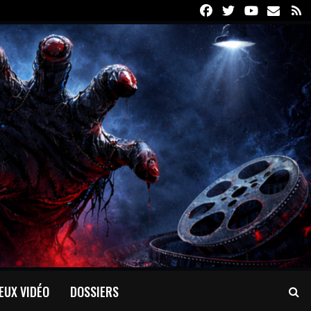
Facebook
Twitter
Youtube
Email
R
EUX VIDÉO
DOSSIERS