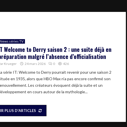
News séries TV
IT Welcome to Derry saison 2 : une suite déjà en
préparation malgré l’absence d’officialisation
Par
Krueger
24 mars 2026
0
426
La série IT: Welcome to Derry pourrait revenir pour une saison 2
située en 1935, alors que HBO Max n’a pas encore confirmé son
renouvellement. Les créateurs évoquent déjà la suite et un
développement en cours autour de la mythologie...
IR PLUS D'ARTICLES