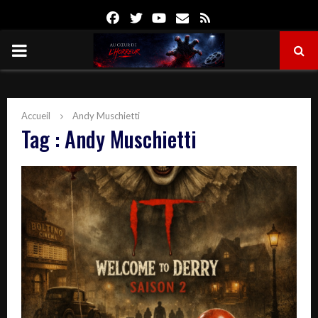
Facebook
Twitter
Youtube
Email
Rss
PRIMARY
MENU
Accueil
Andy Muschietti
Tag : Andy Muschietti