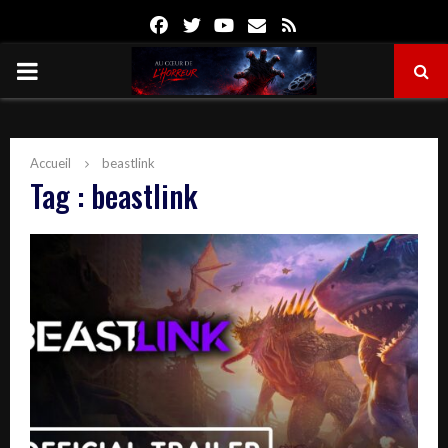
Facebook
Twitter
Youtube
Email
Rss
PRIMARY
MENU
Accueil
beastlink
Tag : beastlink