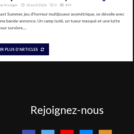
Par
Krueger
10 avril 2026
0
459
Last Summer, jeu d’horreur multijoueur asymétrique, se dévoile avec
une bande-annonce. Un camp isolé, un tueur masqué et une lutte
our survivre....
IR PLUS D'ARTICLES
Rejoignez-
Rejoignez-nous
nous