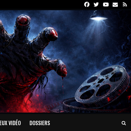
Facebook
Twitter
Youtube
Email
R
EUX VIDÉO
DOSSIERS