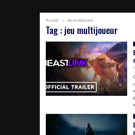
Accueil
jeu multijoueur
Tag : jeu multijoueur
a