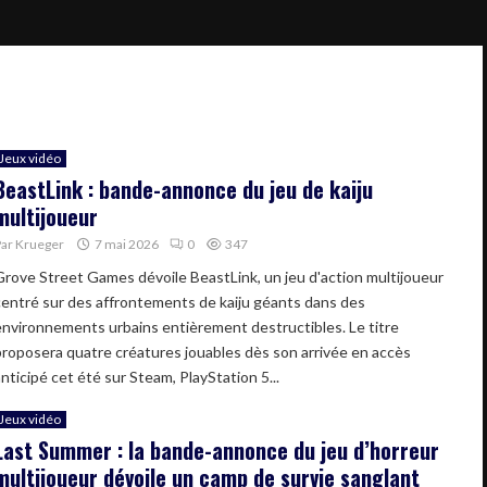
Jeux vidéo
BeastLink : bande-annonce du jeu de kaiju
multijoueur
Par
Krueger
7 mai 2026
0
347
Grove Street Games dévoile BeastLink, un jeu d'action multijoueur
centré sur des affrontements de kaiju géants dans des
environnements urbains entièrement destructibles. Le titre
proposera quatre créatures jouables dès son arrivée en accès
nticipé cet été sur Steam, PlayStation 5...
Jeux vidéo
Last Summer : la bande-annonce du jeu d’horreur
multijoueur dévoile un camp de survie sanglant