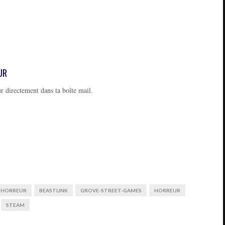
UR
r directement dans ta boîte mail.
D'HORREUR
BEASTLINK
GROVE-STREET-GAMES
HORREUR
STEAM