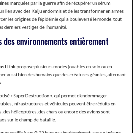
ruines marquées par la guerre afin de récupérer un sérum
un lien avec des Kaiju endormis et de les transformer en armes
rcer les origines de l’épidémie qui a bouleversé le monde, tout
es derniers vestiges de l’humanité.
s des environnements entièrement
astLink
propose plusieurs modes jouables en solo ou en
ner aussi bien des humains que des créatures géantes, alternant
.
baptisé « SuperDestruction », qui permet d’endommager
bles, infrastructures et véhicules peuvent être réduits en
s, des hélicoptères, des chars ou encore des avions sont
os sur le champ de bataille.
ur accueillir jusqu’à 32 joueurs simultanément, avec plusieurs