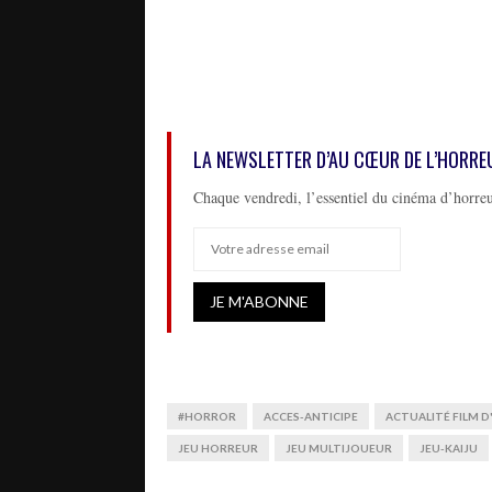
LA NEWSLETTER D’AU CŒUR DE L’HORRE
Chaque vendredi, l’essentiel du cinéma d’horreu
#HORROR
ACCES-ANTICIPE
ACTUALITÉ FILM 
JEU HORREUR
JEU MULTIJOUEUR
JEU-KAIJU