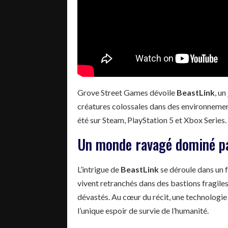
Grove Street Games dévoile
BeastLink
, u
créatures colossales dans des environnements
été sur Steam, PlayStation 5 et Xbox Series
Un monde ravagé dominé pa
L’intrigue de
BeastLink
se déroule dans un f
vivent retranchés dans des bastions fragiles
dévastés. Au cœur du récit, une technologie
l’unique espoir de survie de l’humanité.