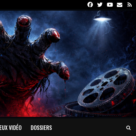
Facebook
Twitter
Youtube
Email
R
EUX VIDÉO
DOSSIERS