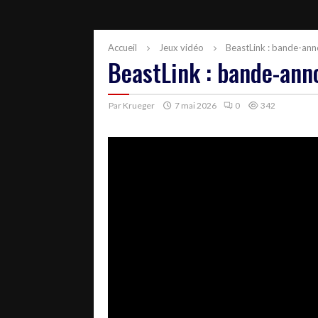
Accueil
Jeux vidéo
BeastLink : bande-anno
BeastLink : bande-anno
Par
Krueger
7 mai 2026
0
342