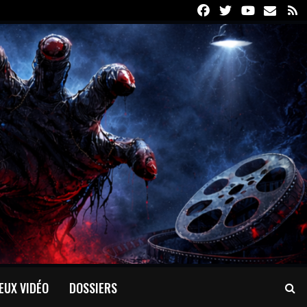
Facebook
Twitter
Youtube
Email
R
EUX VIDÉO
DOSSIERS