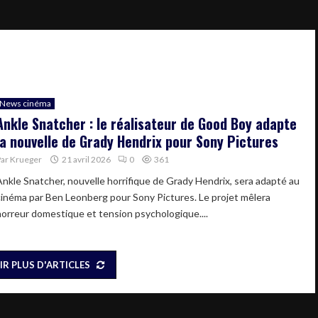
News cinéma
Ankle Snatcher : le réalisateur de Good Boy adapte
la nouvelle de Grady Hendrix pour Sony Pictures
Par
Krueger
21 avril 2026
0
361
Ankle Snatcher, nouvelle horrifique de Grady Hendrix, sera adapté au
cinéma par Ben Leonberg pour Sony Pictures. Le projet mêlera
horreur domestique et tension psychologique....
IR PLUS D'ARTICLES