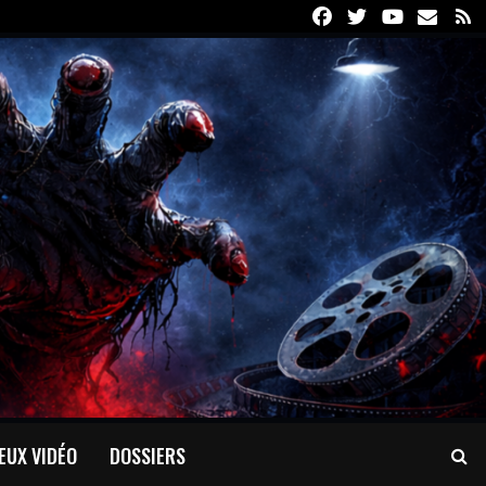
Facebook
Twitter
Youtube
Email
R
EUX VIDÉO
DOSSIERS