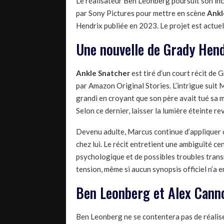
Le réalisateur Ben Leonberg poursuit son in
par Sony Pictures pour mettre en scène
Ankl
Hendrix publiée en 2023. Le projet est actu
Une nouvelle de Grady Hend
Ankle Snatcher
est tiré d’un court récit de 
par Amazon Original Stories. L’intrigue suit
grandi en croyant que son père avait tué sa mè
Selon ce dernier, laisser la lumière éteinte r
Devenu adulte, Marcus continue d’appliquer 
chez lui. Le récit entretient une ambiguïté cen
psychologique et de possibles troubles trans
tension, même si aucun synopsis officiel n’a e
Ben Leonberg et Alex Cann
Ben Leonberg ne se contentera pas de réaliser 