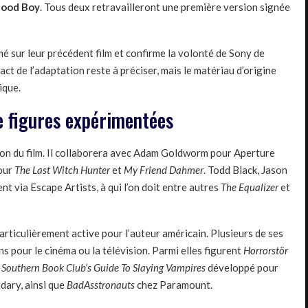
ood Boy
. Tous deux retravailleront une première version signée
é sur leur précédent film et confirme la volonté de Sony de
act de l’adaptation reste à préciser, mais le matériau d’origine
ique.
e figures expérimentées
ion du film. Il collaborera avec Adam Goldworm pour Aperture
our
The Last Witch Hunter
et
My Friend Dahmer
. Todd Black, Jason
 via Escape Artists, à qui l’on doit entre autres
The Equalizer
et
articulièrement active pour l’auteur américain. Plusieurs de ses
s pour le cinéma ou la télévision. Parmi elles figurent
Horrorstör
 Southern Book Club’s Guide To Slaying Vampires
développé pour
ary, ainsi que
BadAsstronauts
chez Paramount.