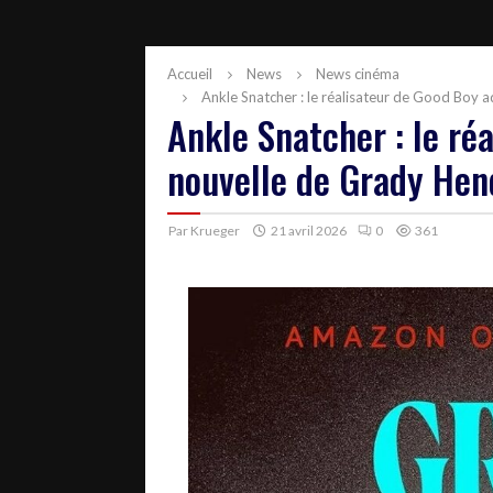
Accueil
News
News cinéma
Ankle Snatcher : le réalisateur de Good Boy 
Ankle Snatcher : le ré
nouvelle de Grady Hen
Par
Krueger
21 avril 2026
0
361