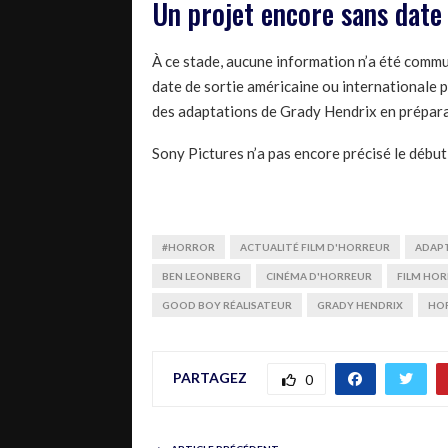
Un projet encore sans date 
À ce stade, aucune information n’a été commu
date de sortie américaine ou internationale 
des adaptations de Grady Hendrix en prépar
Sony Pictures n’a pas encore précisé le début
#HORROR
ACTUALITÉ FILM D'HORREUR
ADAP
BEN LEONBERG
CINÉMA D'HORREUR
FILM HO
GOOD BOY RÉALISATEUR
GRADY HENDRIX
HO
PARTAGEZ
0