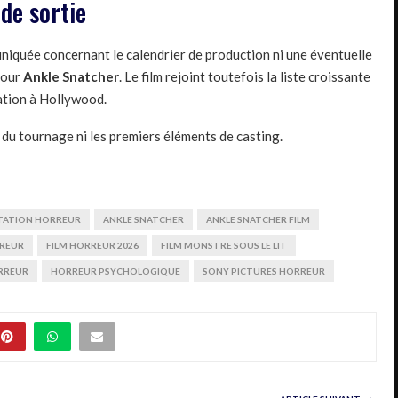
de sortie
niquée concernant le calendrier de production ni une éventuelle
pour
Ankle Snatcher
. Le film rejoint toutefois la liste croissante
ation à Hollywood.
 du tournage ni les premiers éléments de casting.
TATION HORREUR
ANKLE SNATCHER
ANKLE SNATCHER FILM
RREUR
FILM HORREUR 2026
FILM MONSTRE SOUS LE LIT
RREUR
HORREUR PSYCHOLOGIQUE
SONY PICTURES HORREUR