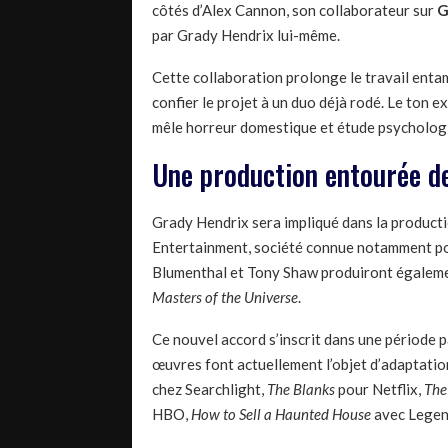
côtés d’Alex Cannon, son collaborateur sur
G
par Grady Hendrix lui-même.
Cette collaboration prolonge le travail entam
confier le projet à un duo déjà rodé. Le ton ex
mêle horreur domestique et étude psycholog
Une production entourée d
Grady Hendrix sera impliqué dans la product
Entertainment, société connue notamment p
Blumenthal et Tony Shaw produiront également
Masters of the Universe
.
Ce nouvel accord s’inscrit dans une période p
œuvres font actuellement l’objet d’adaptation
chez Searchlight,
The Blanks
pour Netflix,
The
HBO,
How to Sell a Haunted House
avec Legend