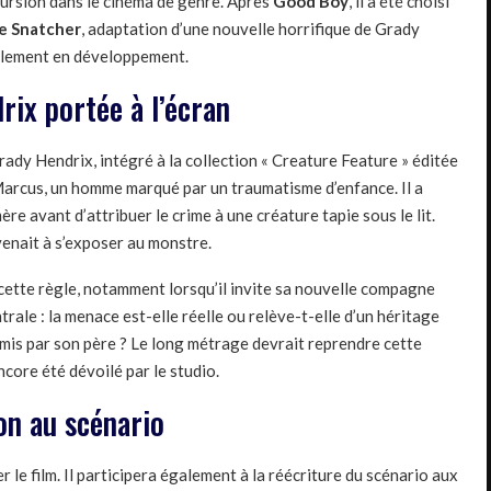
cursion dans le cinéma de genre. Après
Good Boy
, il a été choisi
e Snatcher
, adaptation d’une nouvelle horrifique de Grady
ellement en développement.
rix portée à l’écran
Grady Hendrix, intégré à la collection « Creature Feature » éditée
 Marcus, un homme marqué par un traumatisme d’enfance. Il a
re avant d’attribuer le crime à une créature tapie sous le lit.
evenait à s’exposer au monstre.
cette règle, notamment lorsqu’il invite sa nouvelle compagne
trale : la menace est-elle réelle ou relève-t-elle d’un héritage
mis par son père ? Le long métrage devrait reprendre cette
ncore été dévoilé par le studio.
on au scénario
le film. Il participera également à la réécriture du scénario aux