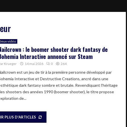
reur
Jeux vidéo
Nailcrown : le boomer shooter dark fantasy de
Bohemia Interactive annoncé sur Steam
Par
Krueger
14 mai 2026
0
264
Nailcrown est un jeu de tir à la première personne développé par
Bohemia Interactive et Destructive Creations, ancré dans une
esthétique dark fantasy sombre et brutale. Revendiquant l'héritage
des shooters des années 1990 (boomer shooter), le titre propose
xploration de...
IR PLUS D'ARTICLES