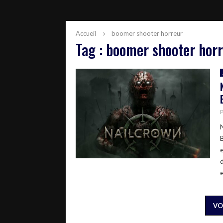
Accueil
boomer shooter horreur
Tag : boomer shooter hor
e
VO