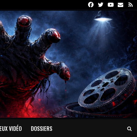
Facebook
Twitter
Youtube
Email
R
EUX VIDÉO
DOSSIERS