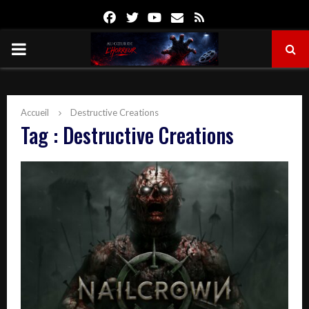
Facebook
Twitter
Youtube
Email
Rss
PRIMARY
MENU
Accueil
Destructive Creations
Tag : Destructive Creations