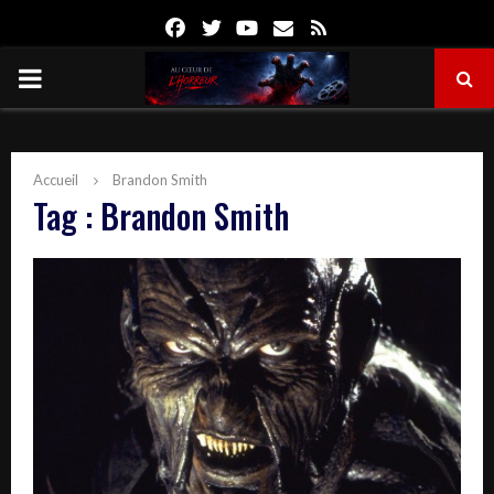
Facebook
Twitter
Youtube
Email
Rss
PRIMARY
MENU
Accueil
Brandon Smith
Tag : Brandon Smith