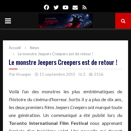
Facebook
Twitter
Youtube
Email
Rss
PRIMARY
MENU
Accueil
News
Le monstre Jeepers Creepers est de retour !
Le monstre Jeepers Creepers est de retour !
Par
Krueger
11 septembre 2015
2
2156
Voilà l’un des monstres les plus emblématiques de
l’histoire du cinéma d’horreur. Sortis il y a plus de dix ans,
les deux premiers films
Jeepers Creepers
ont marqué toute
une génération. Un communiqué a été publié lors du
Toronto International Film Festival
nous apprenant
l’arrivée d’un troisième volet. Une nouvelle qui devrait