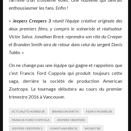
enthousiasmer les fans. Enfin !
«
Jeepers Creepers 3
réunit l’équipe créative originale des
deux premiers films, y compris le scénariste et réalisateur
Victor Salva. Jonathan Breck reprendra son rôle du Creeper
et Brandon Smith sera de retour dans celui du sergent Davis
Tubbs.
»
On ne change pas une équipe qui gagne et rappelons que
c’est Francis Ford Coppola qui produit toujours cette
saga, derrière la société de production American
Zoetrope. Le tournage débutera au cours du premier
trimestre 2016 à Vancouver.
ACTUALITÉ HORREUR
BRANDON SMITH
FILM D'HORREUR
FRANCIS FORD COPPOLA
JEEPERS CREEPERS
JEEPERS CREEPERS 3
JONATHAN BRECK
MONSTRE