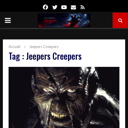
Facebook
Twitter
Youtube
Email
Rss
PRIMARY
MENU
Accueil
Jeepers Creepers
Tag : Jeepers Creepers