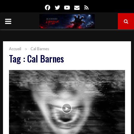
Facebook
Twitter
Youtube
Email
Rss
PRIMARY
MENU
Accueil
Cal Barnes
Tag : Cal Barnes