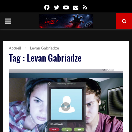
Facebook
Twitter
Youtube
Email
Rss
PRIMARY
MENU
Accueil
Levan Gabriadze
Tag : Levan Gabriadze