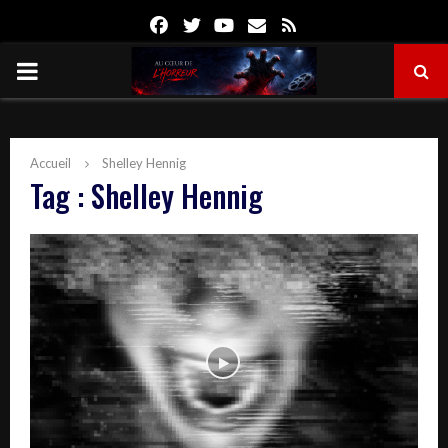
Facebook
Twitter
Youtube
Email
Rss
PRIMARY
MENU
Accueil
Shelley Hennig
Tag : Shelley Hennig