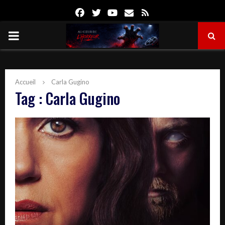
Facebook
Twitter
Youtube
Email
Rss
PRIMARY
MENU
Accueil
Carla Gugino
Tag : Carla Gugino