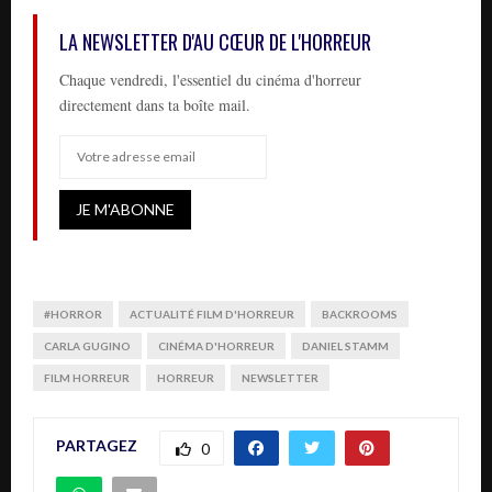
LA NEWSLETTER D'AU CŒUR DE L'HORREUR
Chaque vendredi, l'essentiel du cinéma d'horreur
directement dans ta boîte mail.
#HORROR
ACTUALITÉ FILM D'HORREUR
BACKROOMS
CARLA GUGINO
CINÉMA D'HORREUR
DANIEL STAMM
FILM HORREUR
HORREUR
NEWSLETTER
PARTAGEZ
0