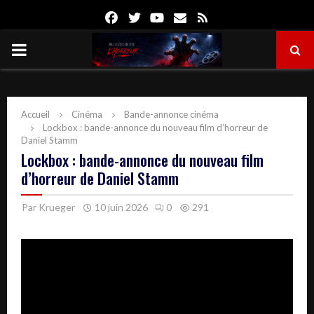
Facebook
Twitter
Youtube
Email
Rss
PRIMARY
MENU
Accueil
Cinéma
Bande-annonce cinéma
Lockbox : bande-annonce du nouveau film d’horreur de
Daniel Stamm
Lockbox : bande-annonce du nouveau film
d’horreur de Daniel Stamm
Par
Krueger
10 juin 2026
0
291