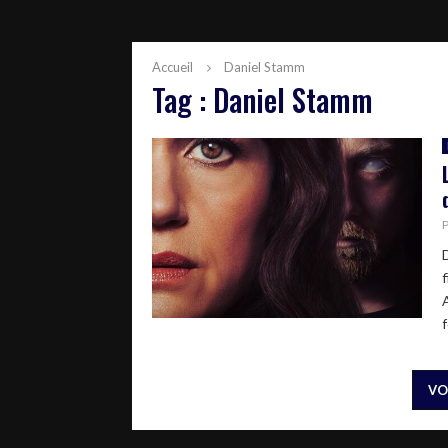
Accueil
Daniel Stamm
Tag : Daniel Stamm
f
VO