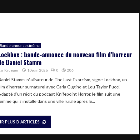
Bande-annonce cinéma
Lockbox : bande-annonce du nouveau film d’horreur
de Daniel Stamm
Par
Krueger
10 juin 2026
0
286
Daniel Stamm, réalisateur de The Last Exorcism, signe Lockbox, un
film d'horreur surnaturel avec Carla Gugino et Lou Taylor Pucci.
Adapté d'un récit du podcast Knifepoint Horror, le film suit une
emme qui s'installe dans une ville rurale après le...
IR PLUS D'ARTICLES