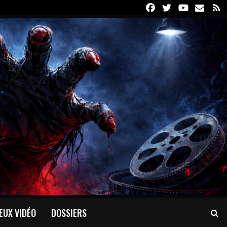
Facebook
Twitter
Youtube
Email
R
EUX VIDÉO
DOSSIERS