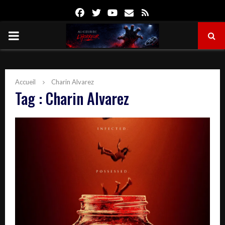
Facebook
Twitter
Youtube
Email
Rss
PRIMARY
MENU
Accueil
Charin Alvarez
Tag : Charin Alvarez