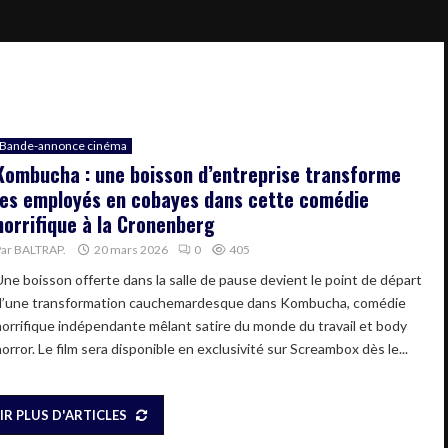
Bande-annonce cinéma
Kombucha : une boisson d’entreprise transforme
les employés en cobayes dans cette comédie
horrifique à la Cronenberg
Par
BALTRAP.
20 mars 2026
0
405
Une boisson offerte dans la salle de pause devient le point de départ
d’une transformation cauchemardesque dans Kombucha, comédie
horrifique indépendante mêlant satire du monde du travail et body
orror. Le film sera disponible en exclusivité sur Screambox dès le...
IR PLUS D'ARTICLES