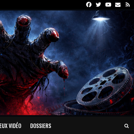
Facebook
Twitter
Youtube
Email
R
EUX VIDÉO
DOSSIERS