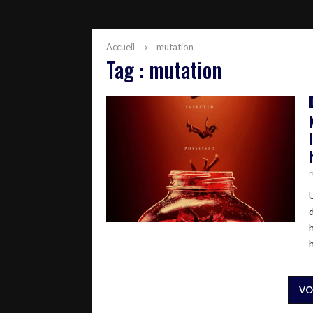
Accueil
mutation
Tag : mutation
h
VO