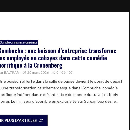
Bande-annonce cinéma
Kombucha : une boisson d’entreprise transforme
les employés en cobayes dans cette comédie
horrifique à la Cronenberg
Par
BALTRAP.
20 mars 2026
0
405
Une boisson offerte dans la salle de pause devient le point de départ
d’une transformation cauchemardesque dans Kombucha, comédie
horrifique indépendante mêlant satire du monde du travail et body
orror. Le film sera disponible en exclusivité sur Screambox dès le...
IR PLUS D'ARTICLES