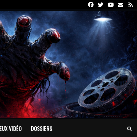
Facebook
Twitter
Youtube
Email
R
EUX VIDÉO
DOSSIERS