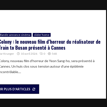
Bande-annonce cinéma
slider home
Colony : le nouveau film d’horreur du réalisateur de
Train to Busan présenté à Cannes
Par
Krueger
10 avril 2026
0
568
Colony, nouveau film d’horreur de Yeon Sang-ho, sera présenté à
Cannes. Un huis clos sous tension autour d’une épidémie
ncontrôlable....
IR PLUS D'ARTICLES