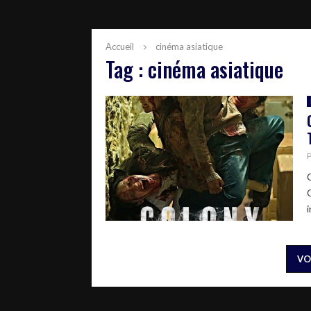
Accueil
cinéma asiatique
Tag : cinéma asiatique
i
VO