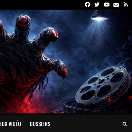
Facebook
Twitter
Youtube
Email
R
EUX VIDÉO
DOSSIERS