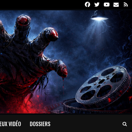
Facebook
Twitter
Youtube
Email
R
EUX VIDÉO
DOSSIERS