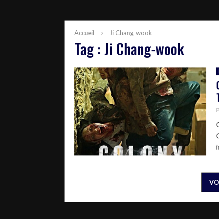
Accueil
Ji Chang-wook
Tag : Ji Chang-wook
i
VO