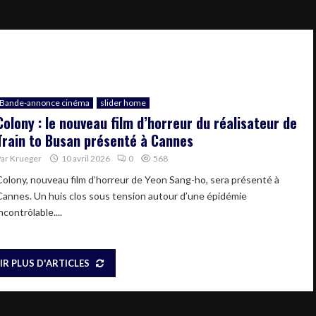
Bande-annonce cinéma
slider home
Colony : le nouveau film d’horreur du réalisateur de
Train to Busan présenté à Cannes
Par
Krueger
10 avril 2026
0
568
Colony, nouveau film d’horreur de Yeon Sang-ho, sera présenté à
Cannes. Un huis clos sous tension autour d’une épidémie
ncontrôlable....
IR PLUS D'ARTICLES