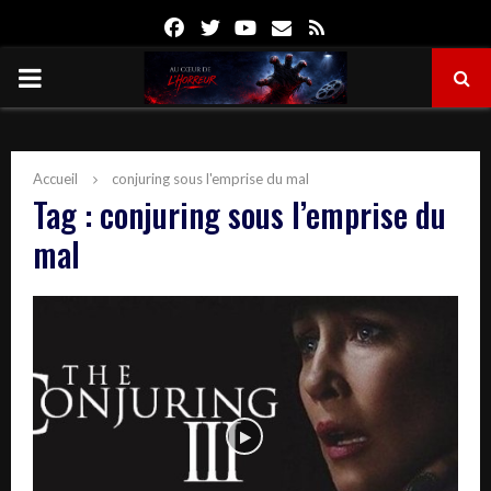
Facebook
Twitter
Youtube
Email
Rss
PRIMARY
MENU
Accueil
conjuring sous l'emprise du mal
Tag : conjuring sous l’emprise du
mal