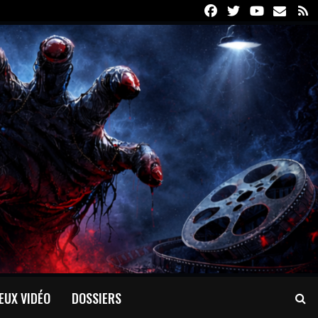
Facebook
Twitter
Youtube
Email
R
EUX VIDÉO
DOSSIERS