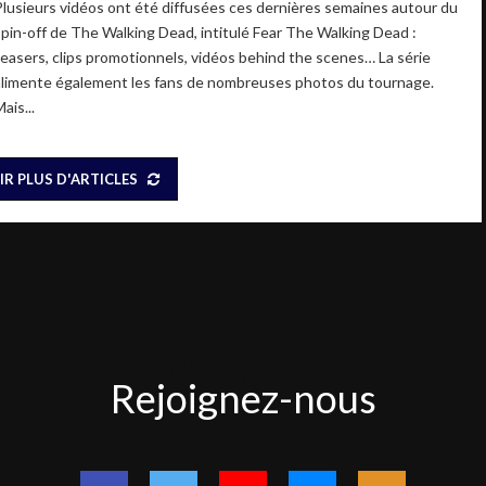
Plusieurs vidéos ont été diffusées ces dernières semaines autour du
spin-off de The Walking Dead, intitulé Fear The Walking Dead :
teasers, clips promotionnels, vidéos behind the scenes… La série
alimente également les fans de nombreuses photos du tournage.
ais...
IR PLUS D'ARTICLES
Rejoignez-
Rejoignez-nous
nous