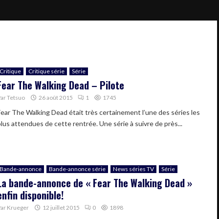
Critique
Critique série
Série
Fear The Walking Dead – Pilote
Par
Tetsuo
26 août 2015
1
1745
Fear The Walking Dead était très certainement l’une des séries les
plus attendues de cette rentrée. Une série à suivre de près...
Bande-annonce
Bande-annonce série
News séries TV
Série
La bande-annonce de « Fear The Walking Dead »
enfin disponible!
Par
Krueger
12 juillet 2015
0
1898