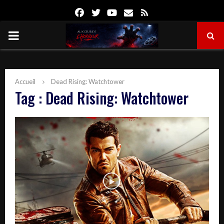
Facebook
Twitter
Youtube
Email
Rss
PRIMARY
MENU
Accueil
Dead Rising: Watchtower
Tag : Dead Rising: Watchtower