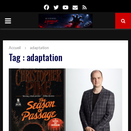
Facebook
Twitter
Youtube
Email
Rss
PRIMARY
MENU
Accueil
adaptation
Tag : adaptation