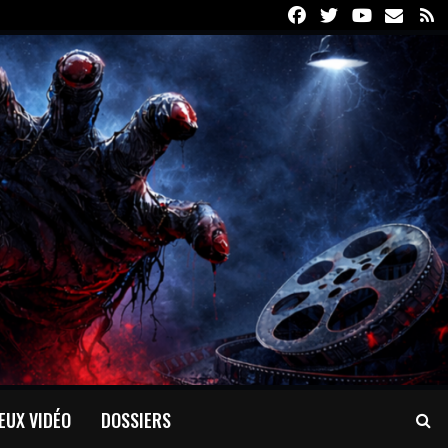
Facebook
Twitter
Youtube
Email
R
EUX VIDÉO
DOSSIERS