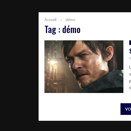
Accueil
démo
Tag : démo
o
d
VO