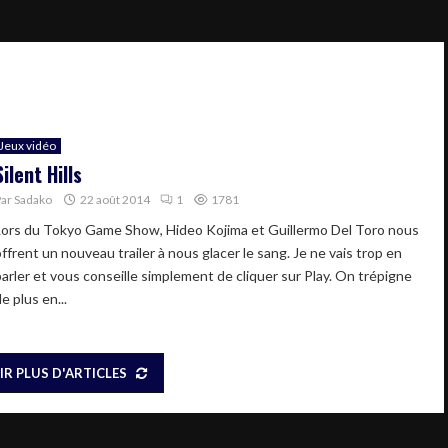
Jeux vidéo
Silent Hills
Par
Sadako
22 août 2014
1
1781
Lors du Tokyo Game Show, Hideo Kojima et Guillermo Del Toro nous
ffrent un nouveau trailer à nous glacer le sang. Je ne vais trop en
parler et vous conseille simplement de cliquer sur Play. On trépigne
e plus en...
IR PLUS D'ARTICLES