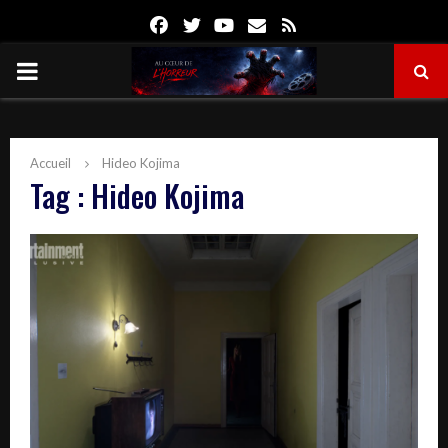
Facebook
Twitter
Youtube
Email
Rss
PRIMARY
MENU
Accueil
Hideo Kojima
Tag : Hideo Kojima