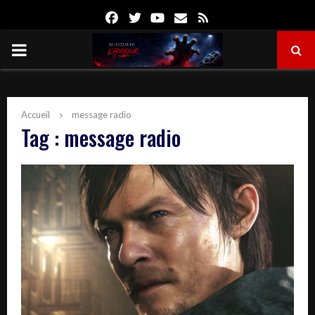
Facebook
Twitter
Youtube
Email
Rss
PRIMARY
MENU
Accueil
message radio
Tag : message radio