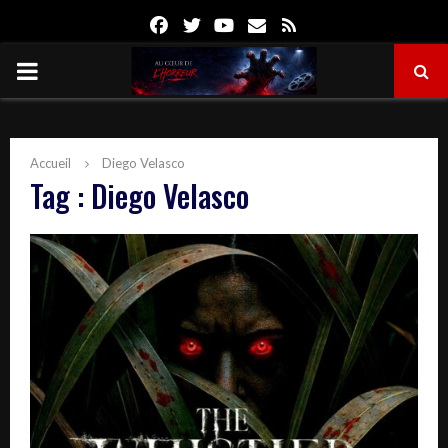
Facebook
Twitter
Youtube
Email
Rss
PRIMARY
MENU
Accueil
Diego Velasco
Tag : Diego Velasco