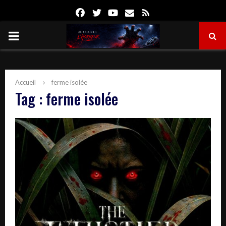
Facebook
Twitter
Youtube
Email
Rss
PRIMARY
MENU
Accueil
ferme isolée
Tag : ferme isolée