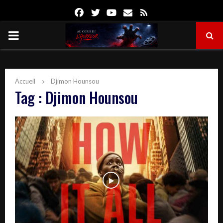
Facebook
Twitter
Youtube
Email
Rss
PRIMARY
MENU
Accueil
Djimon Hounsou
Tag : Djimon Hounsou