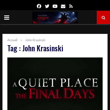
Facebook
Twitter
Youtube
Email
Rss
PRIMARY
MENU
Accueil
John Krasinski
Tag : John Krasinski