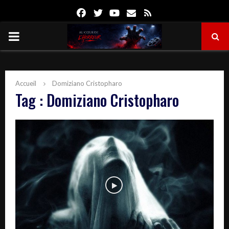
Facebook
Twitter
Youtube
Email
Rss
PRIMARY
MENU
Accueil
Domiziano Cristopharo
Tag : Domiziano Cristopharo