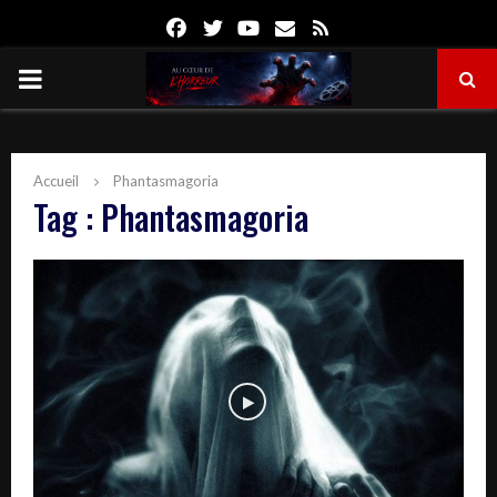
Facebook
Twitter
Youtube
Email
Rss
PRIMARY
MENU
Accueil
Phantasmagoria
Tag : Phantasmagoria