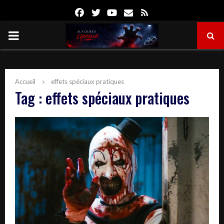
Facebook
Twitter
Youtube
Email
Rss
PRIMARY
MENU
Accueil
effets spéciaux pratiques
Tag : effets spéciaux pratiques