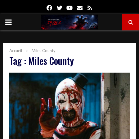
Facebook
Twitter
Youtube
Email
Rss
PRIMARY
MENU
Accueil
Miles County
Tag : Miles County